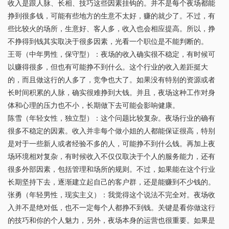
收入是跟人脉、长相、技巧这些因素挂钩的。并不是每个夜场都能
挣到很多钱，可能有些地方的生意不太好，赚的就少了。不过，有
些比较火的场所，生意好、客人多，收入也会相应提高。所以，挣
不挣得到钱其实取决于很多因素，光看一个职位是不能判断的。
王哥（中年男性，保守型）
：夜场的收入确实很不稳定，有时候可
以赚得很多，但也有可能挣不到什么。这个行业的收入差距挺大
的，而且做这行的人多了，竞争也大了。如果没有特别的资源或者
长时间积累的人脉，确实很难挣到大钱。并且，夜场这种工作对身
体和心理的压力也不小，长期做下去可能会影响健康。
陈雪（年轻女性，独立型）
：这个问题比较复杂。夜场行业的确有
很多不稳定的因素。收入并非每个做小姐的人都能保证很高，特别
是对于一些新人或者经验不多的人，可能挣不到什么钱。再加上夜
场环境相对复杂，有时候收入不仅仅取决于个人的服务能力，还有
很多外部因素，包括管理和场所的规则。不过，如果能在这个行业
长期坚持下去，逐渐建立起自己的客户群，还是能赚到不少钱的。
张勇（年轻男性，现实主义）
：我觉得这个说法不完全对。夜场收
入并不是绝对低，也不一定每个人都挣不到钱。关键是看你做这行
的技巧和你的个人魅力，另外，夜场本身的运营也很重要。如果是